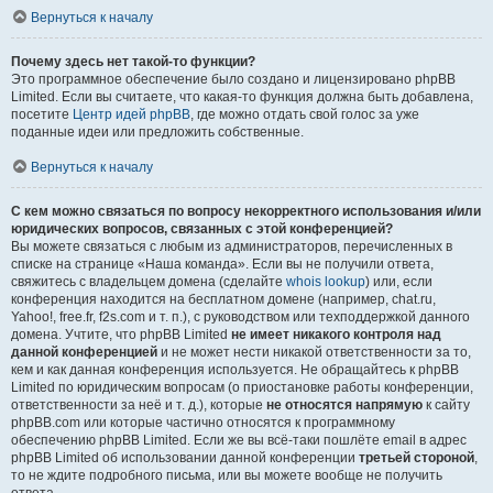
Вернуться к началу
Почему здесь нет такой-то функции?
Это программное обеспечение было создано и лицензировано phpBB
Limited. Если вы считаете, что какая-то функция должна быть добавлена,
посетите
Центр идей phpBB
, где можно отдать свой голос за уже
поданные идеи или предложить собственные.
Вернуться к началу
С кем можно связаться по вопросу некорректного использования и/или
юридических вопросов, связанных с этой конференцией?
Вы можете связаться с любым из администраторов, перечисленных в
списке на странице «Наша команда». Если вы не получили ответа,
свяжитесь с владельцем домена (сделайте
whois lookup
) или, если
конференция находится на бесплатном домене (например, chat.ru,
Yahoo!, free.fr, f2s.com и т. п.), с руководством или техподдержкой данного
домена. Учтите, что phpBB Limited
не имеет никакого контроля над
данной конференцией
и не может нести никакой ответственности за то,
кем и как данная конференция используется. Не обращайтесь к phpBB
Limited по юридическим вопросам (о приостановке работы конференции,
ответственности за неё и т. д.), которые
не относятся напрямую
к сайту
phpBB.com или которые частично относятся к программному
обеспечению phpBB Limited. Если же вы всё-таки пошлёте email в адрес
phpBB Limited об использовании данной конференции
третьей стороной
,
то не ждите подробного письма, или вы можете вообще не получить