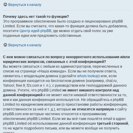
Вернуться к началу
Почему здесь нет такой-то функции?
Это программное обеспечение было создано и лицензировано phpBB
Limited. Если вы считаете, что какая-то функция должна быть добавлена,
посетите
Центр идей phpBB
, где можно отдать свой голос за уже
поданные идеи или предложить собственные.
Вернуться к началу
С кем можно связаться по вопросу некорректного использования и/или
юридических вопросов, связанных с этой конференцией?
Вы можете связаться с любым из администраторов, перечисленных в
списке на странице «Наша команда». Если вы не получили ответа,
свяжитесь с владельцем домена (сделайте
whois lookup
) или, если
конференция находится на бесплатном домене (например, chat.ru,
Yahoo!, free.fr, f2s.com и т. п.), с руководством или техподдержкой данного
домена. Учтите, что phpBB Limited
не имеет никакого контроля над
данной конференцией
и не может нести никакой ответственности за то,
кем и как данная конференция используется. Не обращайтесь к phpBB
Limited по юридическим вопросам (о приостановке работы конференции,
ответственности за неё и т. д.), которые
не относятся напрямую
к сайту
phpBB.com или которые частично относятся к программному
обеспечению phpBB Limited. Если же вы всё-таки пошлёте email в адрес
phpBB Limited об использовании данной конференции
третьей стороной
,
то не ждите подробного письма, или вы можете вообще не получить