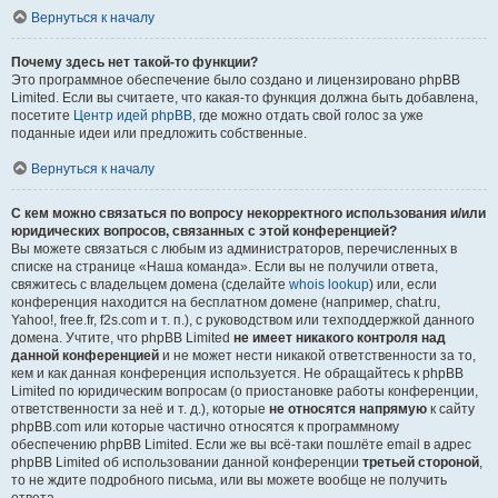
Вернуться к началу
Почему здесь нет такой-то функции?
Это программное обеспечение было создано и лицензировано phpBB
Limited. Если вы считаете, что какая-то функция должна быть добавлена,
посетите
Центр идей phpBB
, где можно отдать свой голос за уже
поданные идеи или предложить собственные.
Вернуться к началу
С кем можно связаться по вопросу некорректного использования и/или
юридических вопросов, связанных с этой конференцией?
Вы можете связаться с любым из администраторов, перечисленных в
списке на странице «Наша команда». Если вы не получили ответа,
свяжитесь с владельцем домена (сделайте
whois lookup
) или, если
конференция находится на бесплатном домене (например, chat.ru,
Yahoo!, free.fr, f2s.com и т. п.), с руководством или техподдержкой данного
домена. Учтите, что phpBB Limited
не имеет никакого контроля над
данной конференцией
и не может нести никакой ответственности за то,
кем и как данная конференция используется. Не обращайтесь к phpBB
Limited по юридическим вопросам (о приостановке работы конференции,
ответственности за неё и т. д.), которые
не относятся напрямую
к сайту
phpBB.com или которые частично относятся к программному
обеспечению phpBB Limited. Если же вы всё-таки пошлёте email в адрес
phpBB Limited об использовании данной конференции
третьей стороной
,
то не ждите подробного письма, или вы можете вообще не получить