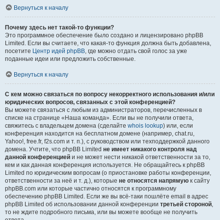
Вернуться к началу
Почему здесь нет такой-то функции?
Это программное обеспечение было создано и лицензировано phpBB
Limited. Если вы считаете, что какая-то функция должна быть добавлена,
посетите
Центр идей phpBB
, где можно отдать свой голос за уже
поданные идеи или предложить собственные.
Вернуться к началу
С кем можно связаться по вопросу некорректного использования и/или
юридических вопросов, связанных с этой конференцией?
Вы можете связаться с любым из администраторов, перечисленных в
списке на странице «Наша команда». Если вы не получили ответа,
свяжитесь с владельцем домена (сделайте
whois lookup
) или, если
конференция находится на бесплатном домене (например, chat.ru,
Yahoo!, free.fr, f2s.com и т. п.), с руководством или техподдержкой данного
домена. Учтите, что phpBB Limited
не имеет никакого контроля над
данной конференцией
и не может нести никакой ответственности за то,
кем и как данная конференция используется. Не обращайтесь к phpBB
Limited по юридическим вопросам (о приостановке работы конференции,
ответственности за неё и т. д.), которые
не относятся напрямую
к сайту
phpBB.com или которые частично относятся к программному
обеспечению phpBB Limited. Если же вы всё-таки пошлёте email в адрес
phpBB Limited об использовании данной конференции
третьей стороной
,
то не ждите подробного письма, или вы можете вообще не получить