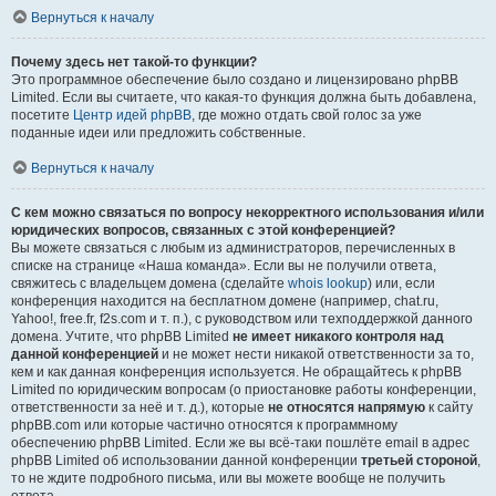
Вернуться к началу
Почему здесь нет такой-то функции?
Это программное обеспечение было создано и лицензировано phpBB
Limited. Если вы считаете, что какая-то функция должна быть добавлена,
посетите
Центр идей phpBB
, где можно отдать свой голос за уже
поданные идеи или предложить собственные.
Вернуться к началу
С кем можно связаться по вопросу некорректного использования и/или
юридических вопросов, связанных с этой конференцией?
Вы можете связаться с любым из администраторов, перечисленных в
списке на странице «Наша команда». Если вы не получили ответа,
свяжитесь с владельцем домена (сделайте
whois lookup
) или, если
конференция находится на бесплатном домене (например, chat.ru,
Yahoo!, free.fr, f2s.com и т. п.), с руководством или техподдержкой данного
домена. Учтите, что phpBB Limited
не имеет никакого контроля над
данной конференцией
и не может нести никакой ответственности за то,
кем и как данная конференция используется. Не обращайтесь к phpBB
Limited по юридическим вопросам (о приостановке работы конференции,
ответственности за неё и т. д.), которые
не относятся напрямую
к сайту
phpBB.com или которые частично относятся к программному
обеспечению phpBB Limited. Если же вы всё-таки пошлёте email в адрес
phpBB Limited об использовании данной конференции
третьей стороной
,
то не ждите подробного письма, или вы можете вообще не получить