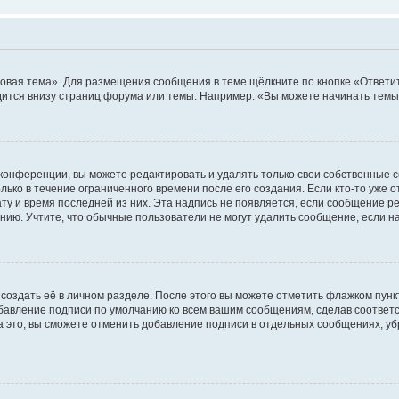
овая тема». Для размещения сообщения в теме щёлкните по кнопке «Ответит
ится внизу страниц форума или темы. Например: «Вы можете начинать темы»
конференции, вы можете редактировать и удалять только свои собственные 
ько в течение ограниченного времени после его создания. Если кто-то уже 
дату и время последней из них. Эта надпись не появляется, если сообщение 
ию. Учтите, что обычные пользователи не могут удалить сообщение, если на 
создать её в личном разделе. После этого вы можете отметить флажком пун
обавление подписи по умолчанию ко всем вашим сообщениям, сделав соотве
а это, вы сможете отменить добавление подписи в отдельных сообщениях, у