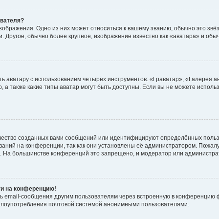
ователя?
зображения. Одно из них может относиться к вашему званию, обычно это звёзд
. Другое, обычно более крупное, изображение известно как «аватара» и обы
ь аватару с использованием четырёх инструментов: «Граватар», «Галерея а
, а также какие типы аватар могут быть доступны. Если вы не можете испол
чество созданных вами сообщений или идентифицируют определённых польз
аний на конференции, так как они установлены её администратором. Пожал
е. На большинстве конференций это запрещено, и модератор или администра
ти на конференцию!
ь email-сообщения другим пользователям через встроенную в конференцию ф
ь злоупотребления почтовой системой анонимными пользователями.