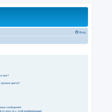
Вход
 в них?
 разные цвета?
чные сообщения!
 от кого-то с этой конференции!