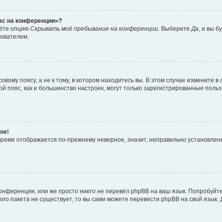
час на конференции»?
дёте опцию
Скрывать моё пребывание на конференции
. Выберите
Да
, и вы 
зователем.
вому поясу, а не к тому, в котором находитесь вы. В этом случае измените в 
овой пояс, как и большинство настроек, могут только зарегистрированные пол
ое!
о время отображается по-прежнему неверное, значит, неправильно установле
онференции, или же просто никто не перевёл phpBB на ваш язык. Попробуйт
вого пакета не существует, то вы сами можете перевести phpBB на свой язы