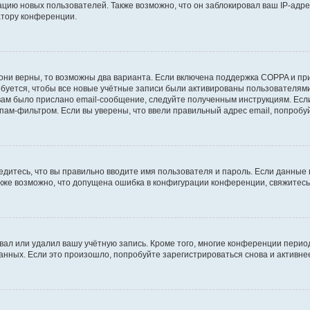
ию новых пользователей. Также возможно, что он заблокировал ваш IP-адре
атору конференции.
они верны, то возможны два варианта. Если включена поддержка COPPA и при 
уется, чтобы все новые учётные записи были активированы пользователями
ам было прислано email-сообщение, следуйте полученным инструкциям. Если
пам-фильтром. Если вы уверены, что ввели правильный адрес email, попробу
едитесь, что вы правильно вводите имя пользователя и пароль. Если данные
Также возможно, что допущена ошибка в конфигурации конференции, свяжитес
вал или удалил вашу учётную запись. Кроме того, многие конференции перио
ных. Если это произошло, попробуйте зарегистрироваться снова и активнее 