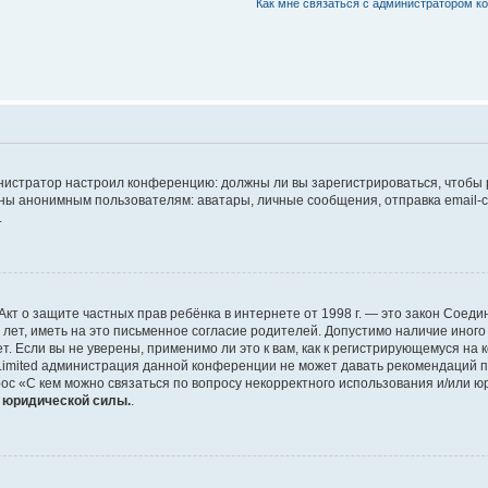
Как мне связаться с администратором 
дминистратор настроил конференцию: должны ли вы зарегистрироваться, чтобы
 анонимным пользователям: аватары, личные сообщения, отправка email-сооб
.
 или Акт о защите частных прав ребёнка в интернете от 1998 г. — это закон Со
т, иметь на это письменное согласие родителей. Допустимо наличие иного
 Если вы не уверены, применимо ли это к вам, как к регистрирующемуся на 
Limited администрация данной конференции не может давать рекомендаций 
ос «С кем можно связаться по вопросу некорректного использования и/или ю
т юридической силы.
.