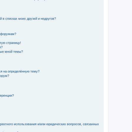
й в списках моих друзей и недругов?
и форумам?
стую страницу!
и?
ные мной темы?
ься на определённую тему?
форум?
ференции?
рректного использования и/или юридических вопросов, связанных