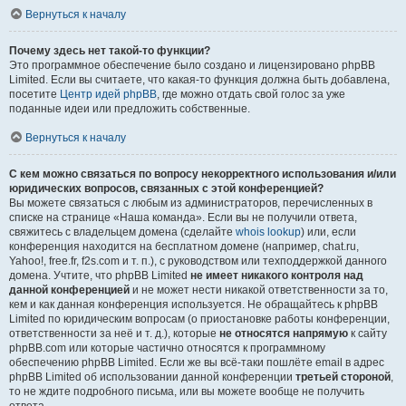
Вернуться к началу
Почему здесь нет такой-то функции?
Это программное обеспечение было создано и лицензировано phpBB
Limited. Если вы считаете, что какая-то функция должна быть добавлена,
посетите
Центр идей phpBB
, где можно отдать свой голос за уже
поданные идеи или предложить собственные.
Вернуться к началу
С кем можно связаться по вопросу некорректного использования и/или
юридических вопросов, связанных с этой конференцией?
Вы можете связаться с любым из администраторов, перечисленных в
списке на странице «Наша команда». Если вы не получили ответа,
свяжитесь с владельцем домена (сделайте
whois lookup
) или, если
конференция находится на бесплатном домене (например, chat.ru,
Yahoo!, free.fr, f2s.com и т. п.), с руководством или техподдержкой данного
домена. Учтите, что phpBB Limited
не имеет никакого контроля над
данной конференцией
и не может нести никакой ответственности за то,
кем и как данная конференция используется. Не обращайтесь к phpBB
Limited по юридическим вопросам (о приостановке работы конференции,
ответственности за неё и т. д.), которые
не относятся напрямую
к сайту
phpBB.com или которые частично относятся к программному
обеспечению phpBB Limited. Если же вы всё-таки пошлёте email в адрес
phpBB Limited об использовании данной конференции
третьей стороной
,
то не ждите подробного письма, или вы можете вообще не получить