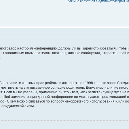
Как мне связаться с администратором 
дминистратор настроил конференцию: должны ли вы зарегистрироваться, чтобы
 анонимным пользователям: аватары, личные сообщения, отправка email-сооб
.
 или Акт о защите частных прав ребёнка в интернете от 1998 г. — это закон Со
т, иметь на это письменное согласие родителей. Допустимо наличие иного
 Если вы не уверены, применимо ли это к вам, как к регистрирующемуся на 
Limited администрация данной конференции не может давать рекомендаций 
ос «С кем можно связаться по вопросу некорректного использования и/или ю
т юридической силы.
.