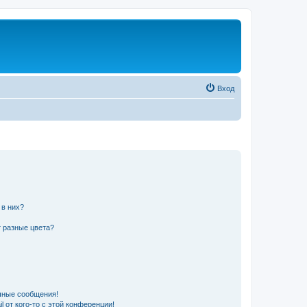
Вход
 в них?
 разные цвета?
чные сообщения!
 от кого-то с этой конференции!