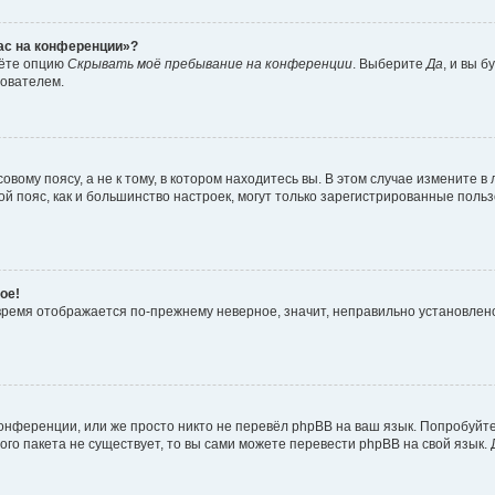
час на конференции»?
дёте опцию
Скрывать моё пребывание на конференции
. Выберите
Да
, и вы 
зователем.
вому поясу, а не к тому, в котором находитесь вы. В этом случае измените в 
овой пояс, как и большинство настроек, могут только зарегистрированные пол
ое!
о время отображается по-прежнему неверное, значит, неправильно установле
онференции, или же просто никто не перевёл phpBB на ваш язык. Попробуйт
вого пакета не существует, то вы сами можете перевести phpBB на свой язы