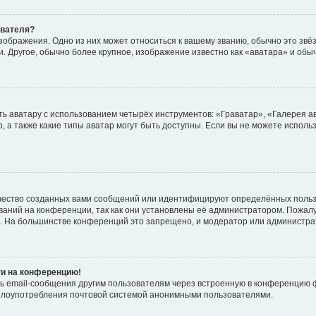
ователя?
зображения. Одно из них может относиться к вашему званию, обычно это звёзд
. Другое, обычно более крупное, изображение известно как «аватара» и обы
ь аватару с использованием четырёх инструментов: «Граватар», «Галерея а
, а также какие типы аватар могут быть доступны. Если вы не можете испол
чество созданных вами сообщений или идентифицируют определённых польз
аний на конференции, так как они установлены её администратором. Пожал
е. На большинстве конференций это запрещено, и модератор или администра
ти на конференцию!
ь email-сообщения другим пользователям через встроенную в конференцию ф
ь злоупотребления почтовой системой анонимными пользователями.