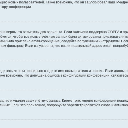
ию новых пользователей. Также возможно, что он заблокировал ваш IP-адре
атору конференции.
они верны, то возможны два варианта. Если включена поддержка COPPA и при 
уется, чтобы все новые учётные записи были активированы пользователями
ам было прислано email-сообщение, следуйте полученным инструкциям. Если
пам-фильтром. Если вы уверены, что ввели правильный адрес email, попробу
едитесь, что вы правильно вводите имя пользователя и пароль. Если данные
Также возможно, что допущена ошибка в конфигурации конференции, свяжитес
вал или удалил вашу учётную запись. Кроме того, многие конференции перио
ных. Если это произошло, попробуйте зарегистрироваться снова и активнее 