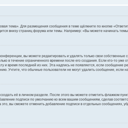
овая тема». Для размещения сообщения в теме щёлкните по кнопке «Ответит
ится внизу страниц форума или темы. Например: «Вы можете начинать темы»
конференции, вы можете редактировать и удалять только свои собственные 
ько в течение ограниченного времени после его создания. Если кто-то уже 
дату и время последней из них. Эта надпись не появляется, если сообщение 
ию. Учтите, что обычные пользователи не могут удалить сообщение, если на 
создать её в личном разделе. После этого вы можете отметить флажком пун
обавление подписи по умолчанию ко всем вашим сообщениям, сделав соотве
а это, вы сможете отменить добавление подписи в отдельных сообщениях, у