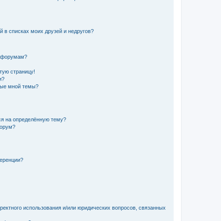
й в списках моих друзей и недругов?
и форумам?
стую страницу!
и?
ные мной темы?
ься на определённую тему?
форум?
ференции?
рректного использования и/или юридических вопросов, связанных