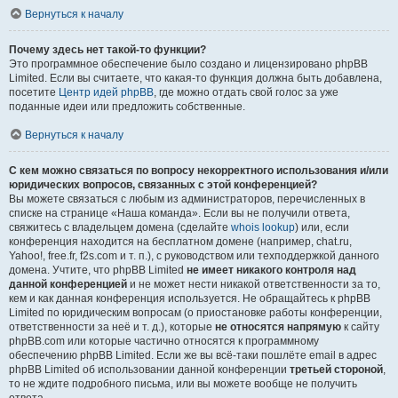
Вернуться к началу
Почему здесь нет такой-то функции?
Это программное обеспечение было создано и лицензировано phpBB
Limited. Если вы считаете, что какая-то функция должна быть добавлена,
посетите
Центр идей phpBB
, где можно отдать свой голос за уже
поданные идеи или предложить собственные.
Вернуться к началу
С кем можно связаться по вопросу некорректного использования и/или
юридических вопросов, связанных с этой конференцией?
Вы можете связаться с любым из администраторов, перечисленных в
списке на странице «Наша команда». Если вы не получили ответа,
свяжитесь с владельцем домена (сделайте
whois lookup
) или, если
конференция находится на бесплатном домене (например, chat.ru,
Yahoo!, free.fr, f2s.com и т. п.), с руководством или техподдержкой данного
домена. Учтите, что phpBB Limited
не имеет никакого контроля над
данной конференцией
и не может нести никакой ответственности за то,
кем и как данная конференция используется. Не обращайтесь к phpBB
Limited по юридическим вопросам (о приостановке работы конференции,
ответственности за неё и т. д.), которые
не относятся напрямую
к сайту
phpBB.com или которые частично относятся к программному
обеспечению phpBB Limited. Если же вы всё-таки пошлёте email в адрес
phpBB Limited об использовании данной конференции
третьей стороной
,
то не ждите подробного письма, или вы можете вообще не получить